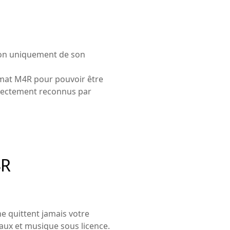
t non uniquement de son
ormat M4R pour pouvoir être
rrectement reconnus par
4R
ne quittent jamais votre
caux et musique sous licence.