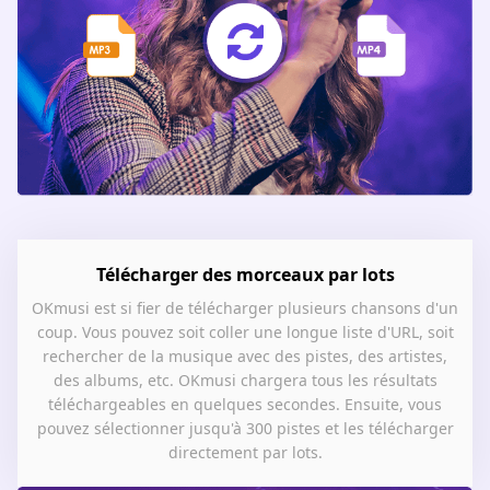
Télécharger des morceaux par lots
OKmusi est si fier de télécharger plusieurs chansons d'un
coup. Vous pouvez soit coller une longue liste d'URL, soit
rechercher de la musique avec des pistes, des artistes,
des albums, etc. OKmusi chargera tous les résultats
téléchargeables en quelques secondes. Ensuite, vous
pouvez sélectionner jusqu'à 300 pistes et les télécharger
directement par lots.